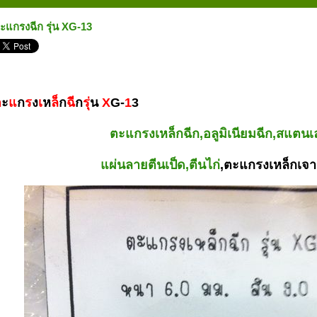
ะแกรงฉีก รุ่น XG-13
ต
ะ
แ
ก
ร
ง
เ
ห
ล็
ก
ฉี
ก
รุ่
น
X
G-
1
3
ตะแกรงเหล็กฉีก,อลูมิเนียมฉีก,สแตนเ
แผ่นลายตีนเป็ด,
ตีนไก่
,
ตะแกรงเหล็กเจา