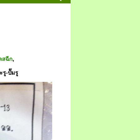
ลสฉีก
,
ะรู
-ปั๊มรู