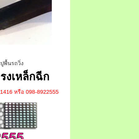
พื้นรถวิ่ง
งเหล็กฉีก
91416
หรือ 098-8922555