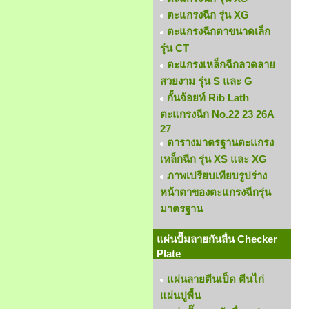
ตะแกรงฉีก รุ่น XG
ตะแกรงฉีกตาขนาดเล็ก
รุ่น CT
ตะแกรงเหล็กฉีกลวดลาย
สวยงาม รุ่น S และ G
กั้นจ้อยท์ Rib Lath
ตะแกรงฉีก No.22 23 26A
27
ตารางมาตรฐานตะแกรง
เหล็กฉีก รุ่น XS และ XG
ภาพเปรียบเทียบรูปร่าง
หน้าตาของตะแกรงฉีกรุ่น
มาตรฐาน
แผ่นปั๊มลายกันลื่น Checker
Plate
แผ่นลายตีนเป็ด ตีนไก่
แผ่นปูพื้น