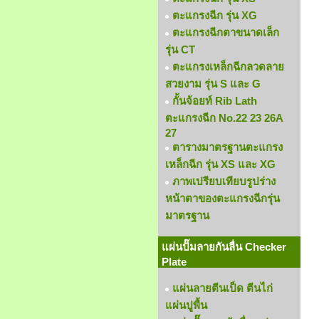
ตะแกรงฉีก รุ่น XG
ตะแกรงฉีกตาขนาดเล็ก
รุ่น CT
ตะแกรงเหล็กฉีกลวดลาย
สวยงาม รุ่น S และ G
กั้นจ้อยท์ Rib Lath
ตะแกรงฉีก No.22 23 26A
27
ตารางมาตรฐานตะแกรง
เหล็กฉีก รุ่น XS และ XG
ภาพเปรียบเทียบรูปร่าง
หน้าตาของตะแกรงฉีกรุ่น
มาตรฐาน
แผ่นปั๊มลายกันลื่น Checker
Plate
แผ่นลายตีนเป็ด ตีนไก่
แผ่นปูพื้น