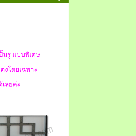
ั๊มรู แบบพิเศษ
แต่งโดยเฉพาะ
้เลยค่ะ